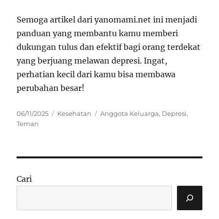
Semoga artikel dari yanomami.net ini menjadi
panduan yang membantu kamu memberi
dukungan tulus dan efektif bagi orang terdekat
yang berjuang melawan depresi. Ingat,
perhatian kecil dari kamu bisa membawa
perubahan besar!
Posted
Categories
Tags
06/11/2025
Kesehatan
Anggota Keluarga
,
Depresi
,
on
Teman
Cari