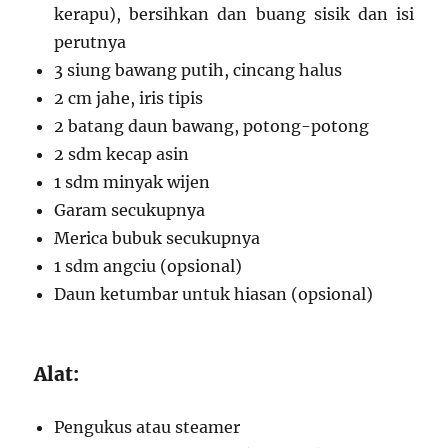
kerapu), bersihkan dan buang sisik dan isi
perutnya
3 siung bawang putih, cincang halus
2 cm jahe, iris tipis
2 batang daun bawang, potong-potong
2 sdm kecap asin
1 sdm minyak wijen
Garam secukupnya
Merica bubuk secukupnya
1 sdm angciu (opsional)
Daun ketumbar untuk hiasan (opsional)
Alat:
Pengukus atau steamer