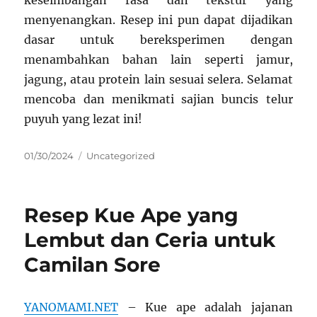
keseimbangan rasa dan tekstur yang
menyenangkan. Resep ini pun dapat dijadikan
dasar untuk bereksperimen dengan
menambahkan bahan lain seperti jamur,
jagung, atau protein lain sesuai selera. Selamat
mencoba dan menikmati sajian buncis telur
puyuh yang lezat ini!
Posted
Categories
01/30/2024
Uncategorized
on
Resep Kue Ape yang
Lembut dan Ceria untuk
Camilan Sore
YANOMAMI.NET
– Kue ape adalah jajanan