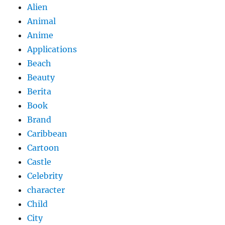
Alien
Animal
Anime
Applications
Beach
Beauty
Berita
Book
Brand
Caribbean
Cartoon
Castle
Celebrity
character
Child
City