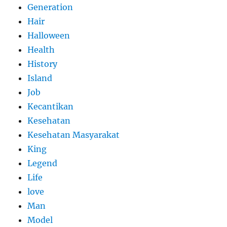
Generation
Hair
Halloween
Health
History
Island
Job
Kecantikan
Kesehatan
Kesehatan Masyarakat
King
Legend
Life
love
Man
Model