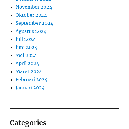
November 2024
Oktober 2024
September 2024
Agustus 2024
Juli 2024
Juni 2024
Mei 2024
April 2024
Maret 2024
Februari 2024
Januari 2024
Categories