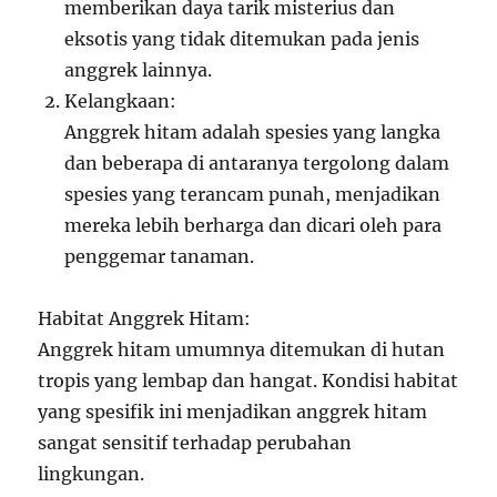
memberikan daya tarik misterius dan
eksotis yang tidak ditemukan pada jenis
anggrek lainnya.
Kelangkaan:
Anggrek hitam adalah spesies yang langka
dan beberapa di antaranya tergolong dalam
spesies yang terancam punah, menjadikan
mereka lebih berharga dan dicari oleh para
penggemar tanaman.
Habitat Anggrek Hitam:
Anggrek hitam umumnya ditemukan di hutan
tropis yang lembap dan hangat. Kondisi habitat
yang spesifik ini menjadikan anggrek hitam
sangat sensitif terhadap perubahan
lingkungan.