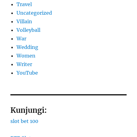
Travel
Uncategorized
Villain
Volleyball
War
Wedding
Women
Writer
YouTube
Kunjungi:
slot bet 100