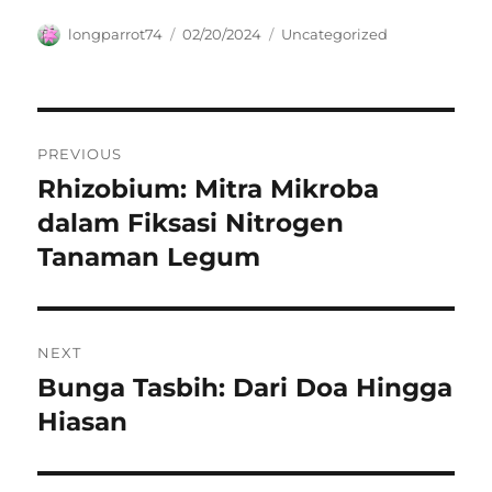
Author
Posted
Categories
longparrot74
02/20/2024
Uncategorized
on
Navigasi
PREVIOUS
pos
Rhizobium: Mitra Mikroba
Previous
post:
dalam Fiksasi Nitrogen
Tanaman Legum
NEXT
Bunga Tasbih: Dari Doa Hingga
Next
post:
Hiasan