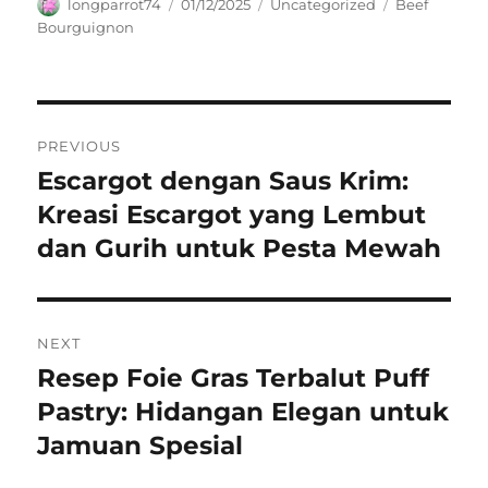
Author
Posted
Categories
Tags
longparrot74
01/12/2025
Uncategorized
Beef
on
Bourguignon
Navigasi
PREVIOUS
pos
Escargot dengan Saus Krim:
Previous
post:
Kreasi Escargot yang Lembut
dan Gurih untuk Pesta Mewah
NEXT
Resep Foie Gras Terbalut Puff
Next
post:
Pastry: Hidangan Elegan untuk
Jamuan Spesial