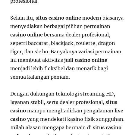
profesional.
Selain itu,
situs casino online
modern biasanya
menyediakan berbagai pilihan permainan
casino online
bersama dealer profesional,
seperti baccarat, blackjack, roulette, dragon
tiger, dan sic bo. Banyaknya variasi permainan
ini membuat aktivitas
judi casino online
menjadi lebih fleksibel dan menarik bagi
semua kalangan pemain.
Dengan dukungan teknologi streaming HD,
layanan stabil, serta dealer profesional,
situs
casino
mampu menghadirkan pengalaman
live
casino
yang mendekati kasino fisik sungguhan.
Inilah alasan mengapa bermain di
situs casino