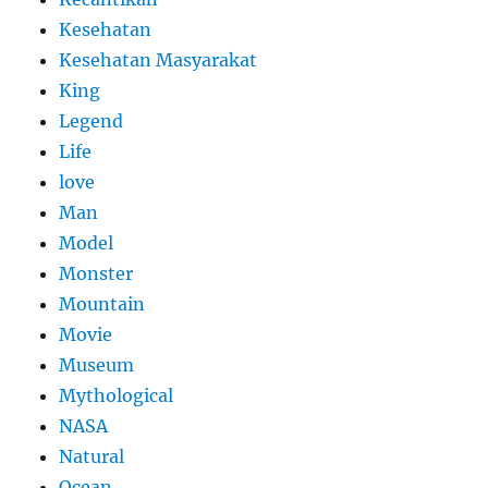
Kesehatan
Kesehatan Masyarakat
King
Legend
Life
love
Man
Model
Monster
Mountain
Movie
Museum
Mythological
NASA
Natural
Ocean