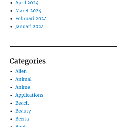
April 2024
Maret 2024
Februari 2024
Januari 2024
Categories
Alien
Animal
Anime
Applications
Beach
Beauty
Berita
Book