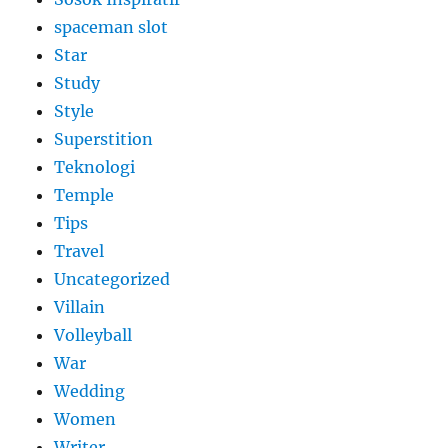
spaceman slot
Star
Study
Style
Superstition
Teknologi
Temple
Tips
Travel
Uncategorized
Villain
Volleyball
War
Wedding
Women
Writer