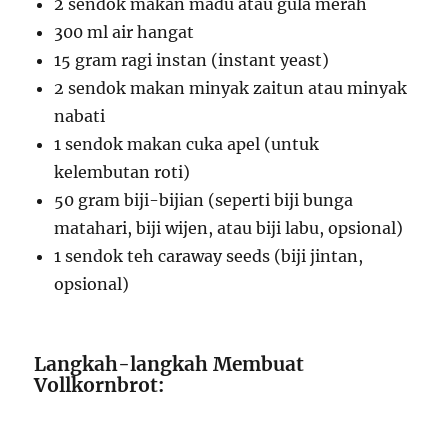
2 sendok makan madu atau gula merah
300 ml air hangat
15 gram ragi instan (instant yeast)
2 sendok makan minyak zaitun atau minyak
nabati
1 sendok makan cuka apel (untuk
kelembutan roti)
50 gram biji-bijian (seperti biji bunga
matahari, biji wijen, atau biji labu, opsional)
1 sendok teh caraway seeds (biji jintan,
opsional)
Langkah-langkah Membuat
Vollkornbrot: