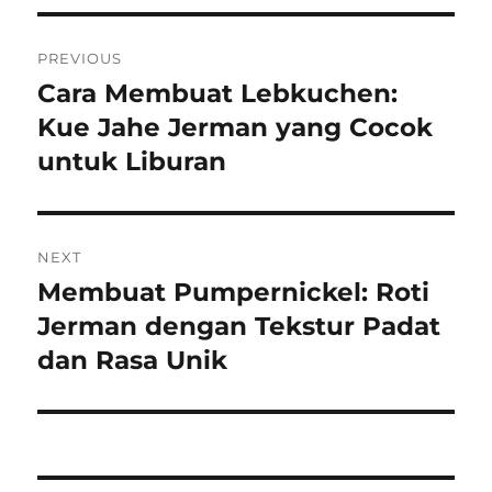
Navigasi
PREVIOUS
pos
Cara Membuat Lebkuchen:
Previous
post:
Kue Jahe Jerman yang Cocok
untuk Liburan
NEXT
Membuat Pumpernickel: Roti
Next
post:
Jerman dengan Tekstur Padat
dan Rasa Unik