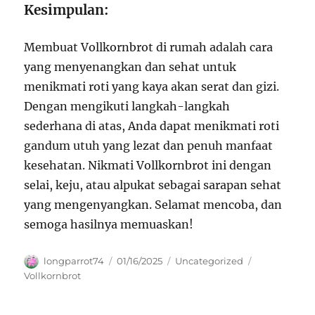
Kesimpulan:
Membuat Vollkornbrot di rumah adalah cara
yang menyenangkan dan sehat untuk
menikmati roti yang kaya akan serat dan gizi.
Dengan mengikuti langkah-langkah
sederhana di atas, Anda dapat menikmati roti
gandum utuh yang lezat dan penuh manfaat
kesehatan. Nikmati Vollkornbrot ini dengan
selai, keju, atau alpukat sebagai sarapan sehat
yang mengenyangkan. Selamat mencoba, dan
semoga hasilnya memuaskan!
Author
Posted
Categories
Tags
longparrot74
01/16/2025
Uncategorized
on
Vollkornbrot