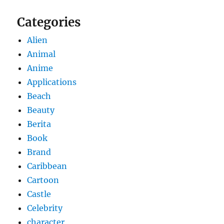
Categories
Alien
Animal
Anime
Applications
Beach
Beauty
Berita
Book
Brand
Caribbean
Cartoon
Castle
Celebrity
character