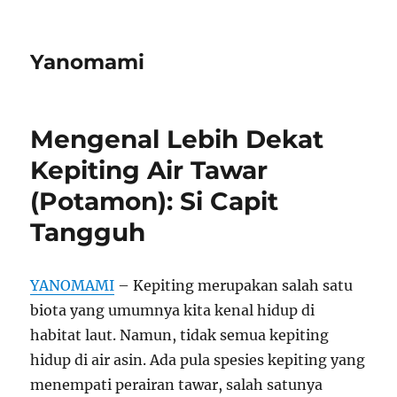
Yanomami
Mengenal Lebih Dekat
Kepiting Air Tawar
(Potamon): Si Capit
Tangguh
YANOMAMI
– Kepiting merupakan salah satu
biota yang umumnya kita kenal hidup di
habitat laut. Namun, tidak semua kepiting
hidup di air asin. Ada pula spesies kepiting yang
menempati perairan tawar, salah satunya