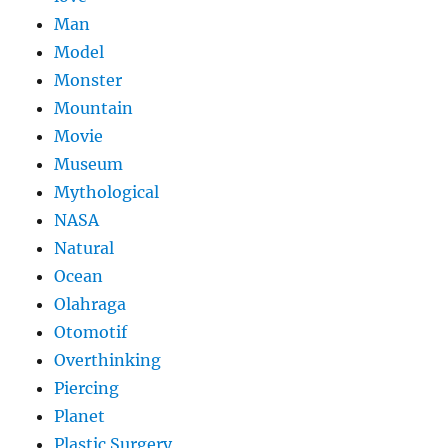
Man
Model
Monster
Mountain
Movie
Museum
Mythological
NASA
Natural
Ocean
Olahraga
Otomotif
Overthinking
Piercing
Planet
Plastic Surgery