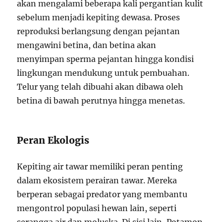
akan mengalami beberapa kali pergantian kulit
sebelum menjadi kepiting dewasa. Proses
reproduksi berlangsung dengan pejantan
mengawini betina, dan betina akan
menyimpan sperma pejantan hingga kondisi
lingkungan mendukung untuk pembuahan.
Telur yang telah dibuahi akan dibawa oleh
betina di bawah perutnya hingga menetas.
Peran Ekologis
Kepiting air tawar memiliki peran penting
dalam ekosistem perairan tawar. Mereka
berperan sebagai predator yang membantu
mengontrol populasi hewan lain, seperti