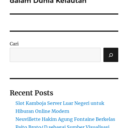
dalam Dunia Kelautan
Cari
Recent Posts
Slot Kamboja Server Luar Negeri untuk
Hiburan Online Modern
Neuvillette Hakim Agung Fontaine Berkelas
Paito Broto4D sebagai Sumber Visualisasi