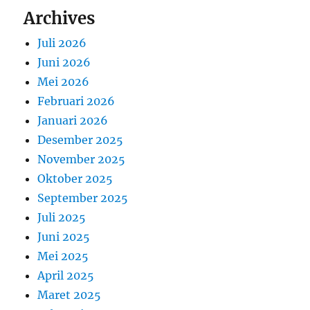
Archives
Juli 2026
Juni 2026
Mei 2026
Februari 2026
Januari 2026
Desember 2025
November 2025
Oktober 2025
September 2025
Juli 2025
Juni 2025
Mei 2025
April 2025
Maret 2025