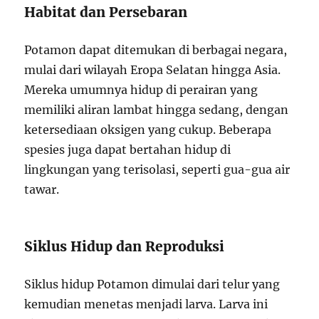
Habitat dan Persebaran
Potamon dapat ditemukan di berbagai negara,
mulai dari wilayah Eropa Selatan hingga Asia.
Mereka umumnya hidup di perairan yang
memiliki aliran lambat hingga sedang, dengan
ketersediaan oksigen yang cukup. Beberapa
spesies juga dapat bertahan hidup di
lingkungan yang terisolasi, seperti gua-gua air
tawar.
Siklus Hidup dan Reproduksi
Siklus hidup Potamon dimulai dari telur yang
kemudian menetas menjadi larva. Larva ini