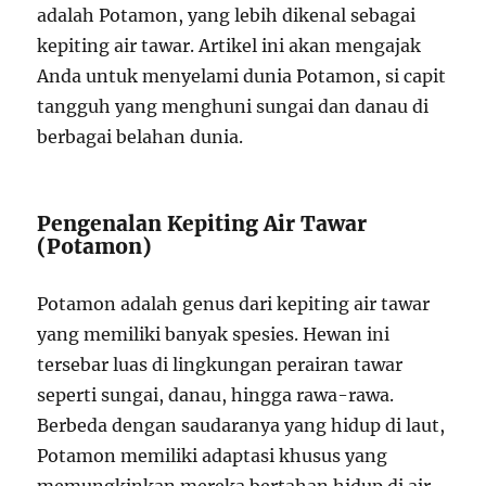
adalah Potamon, yang lebih dikenal sebagai
kepiting air tawar. Artikel ini akan mengajak
Anda untuk menyelami dunia Potamon, si capit
tangguh yang menghuni sungai dan danau di
berbagai belahan dunia.
Pengenalan Kepiting Air Tawar
(Potamon)
Potamon adalah genus dari kepiting air tawar
yang memiliki banyak spesies. Hewan ini
tersebar luas di lingkungan perairan tawar
seperti sungai, danau, hingga rawa-rawa.
Berbeda dengan saudaranya yang hidup di laut,
Potamon memiliki adaptasi khusus yang