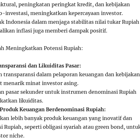
uktural, peningkatan peringkat kredit, dan kebijakan
ro-investasi, meningkatkan kepercayaan investor.
k Indonesia dalam menjaga stabilitas nilai tukar Rupiah
ikan inflasi juga memberi dampak positif.
h Meningkatkan Potensi Rupiah:
nsparansi dan Likuiditas Pasar:
 transparansi dalam pelaporan keuangan dan kebijakan
 menarik minat investor asing.
 pasar sekunder untuk instrumen denominasi Rupiah
atkan likuiditas.
Produk Keuangan Berdenominasi Rupiah:
n lebih banyak produk keuangan yang inovatif dan
 Rupiah, seperti obligasi syariah atau green bond, untu
tor niche.