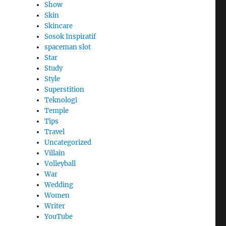
Show
Skin
Skincare
Sosok Inspiratif
spaceman slot
Star
Study
Style
Superstition
Teknologi
Temple
Tips
Travel
Uncategorized
Villain
Volleyball
War
Wedding
Women
Writer
YouTube