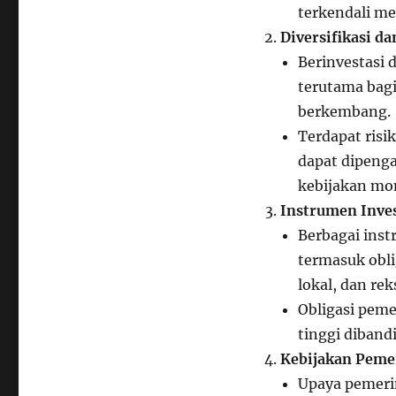
terkendali me
Diversifikasi da
Berinvestasi 
terutama bagi
berkembang.
Terdapat risi
dapat dipenga
kebijakan mon
Instrumen Inves
Berbagai inst
termasuk obl
lokal, dan rek
Obligasi peme
tinggi diband
Kebijakan Pemer
Upaya pemerin