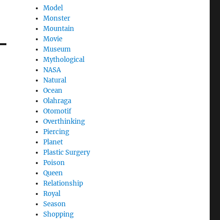
Model
Monster
Mountain
Movie
Museum
Mythological
NASA
Natural
Ocean
Olahraga
Otomotif
Overthinking
Piercing
Planet
Plastic Surgery
Poison
Queen
Relationship
Royal
Season
Shopping