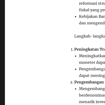
reformasi str
fiskal yang p
Kebijakan Ban
dan mengendal
Langkah-langka
Peningkatan Tra
Meningkatkan
moneter dapat
Pengembangan
dapat meningk
Pengembangan 
Mengembangka
berdenominasi
menarik inves