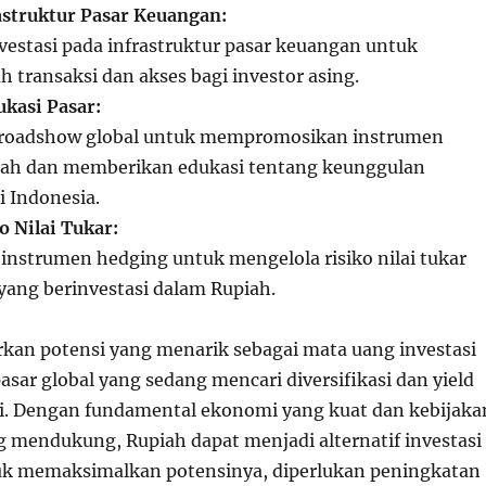
struktur Pasar Keuangan:
estasi pada infrastruktur pasar keuangan untuk
ransaksi dan akses bagi investor asing.
kasi Pasar:
roadshow global untuk mempromosikan instrumen
piah dan memberikan edukasi tentang keunggulan
i Indonesia.
o Nilai Tukar:
nstrumen hedging untuk mengelola risiko nilai tukar
 yang berinvestasi dalam Rupiah.
an potensi yang menarik sebagai mata uang investasi
sar global yang sedang mencari diversifikasi dan yield
gi. Dengan fundamental ekonomi yang kuat dan kebijaka
 mendukung, Rupiah dapat menjadi alternatif investasi
uk memaksimalkan potensinya, diperlukan peningkatan