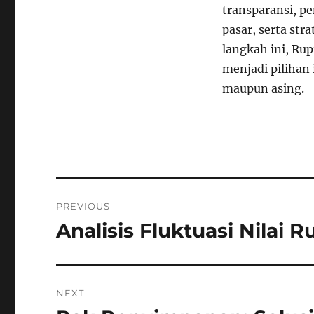
transparansi, p
pasar, serta str
langkah ini, Ru
menjadi pilihan
maupun asing.
Navigasi
PREVIOUS
pos
Analisis Fluktuasi Nilai 
Previous
post:
NEXT