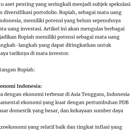
tu aset penting yang seringkali menjadi subjek spekulasi
an diversifikasi portofolio. Rupiah, sebagai mata uang
Indonesia, memiliki potensi yang belum sepenuhnya
ata uang investasi. Artikel ini akan mengulas berbagai
adikan Rupiah memiliki potensi sebagai mata uang
 langkah-langkah yang dapat ditingkatkan untuk
ya tariknya di mata investor.
tangan Rupiah:
onomi Indonesia:
a dengan ekonomi terbesar di Asia Tenggara, Indonesia
damental ekonomi yang kuat dengan pertumbuhan PDB
pasar domestik yang besar, dan kekayaan sumber daya
kroekonomi yang relatif baik dan tingkat inflasi yang