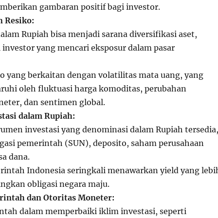
mberikan gambaran positif bagi investor.
n Resiko:
dalam Rupiah bisa menjadi sarana diversifikasi aset,
 investor yang mencari eksposur dalam pasar
ko yang berkaitan dengan volatilitas mata uang, yang
ruhi oleh fluktuasi harga komoditas, perubahan
eter, dan sentimen global.
tasi dalam Rupiah:
rumen investasi yang denominasi dalam Rupiah tersedia
igasi pemerintah (SUN), deposito, saham perusahaan
sa dana.
rintah Indonesia seringkali menawarkan yield yang lebi
ingkan obligasi negara maju.
intah dan Otoritas Moneter:
tah dalam memperbaiki iklim investasi, seperti