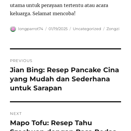
utama untuk perayaan tertentu atau acara
keluarga. Selamat mencoba!
Author
Posted
Categories
Tags
longparrot74
01/19/2025
Uncategorized
Zongzi
on
Navigasi
PREVIOUS
pos
Jian Bing: Resep Pancake Cina
Previous
post:
yang Mudah dan Sederhana
untuk Sarapan
NEXT
Mapo Tofu: Resep Tahu
Next
post: