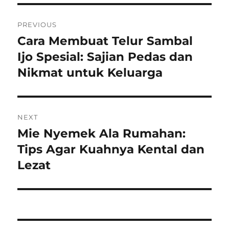
Navigasi
PREVIOUS
pos
Cara Membuat Telur Sambal
Previous
post:
Ijo Spesial: Sajian Pedas dan
Nikmat untuk Keluarga
NEXT
Mie Nyemek Ala Rumahan:
Next
post:
Tips Agar Kuahnya Kental dan
Lezat