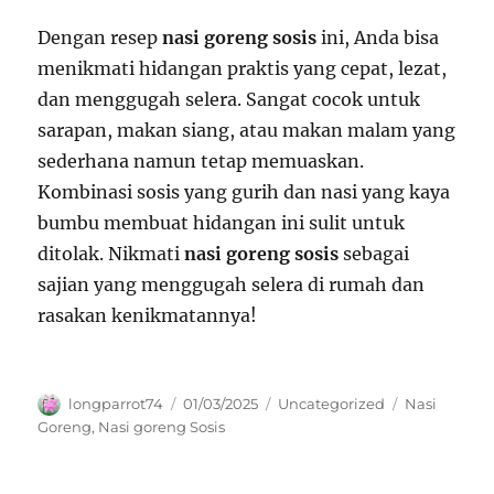
Dengan resep
nasi goreng sosis
ini, Anda bisa
menikmati hidangan praktis yang cepat, lezat,
dan menggugah selera. Sangat cocok untuk
sarapan, makan siang, atau makan malam yang
sederhana namun tetap memuaskan.
Kombinasi sosis yang gurih dan nasi yang kaya
bumbu membuat hidangan ini sulit untuk
ditolak. Nikmati
nasi goreng sosis
sebagai
sajian yang menggugah selera di rumah dan
rasakan kenikmatannya!
Author
Posted
Categories
Tags
longparrot74
01/03/2025
Uncategorized
Nasi
on
Goreng
,
Nasi goreng Sosis