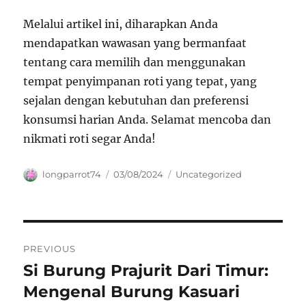
Melalui artikel ini, diharapkan Anda
mendapatkan wawasan yang bermanfaat
tentang cara memilih dan menggunakan
tempat penyimpanan roti yang tepat, yang
sejalan dengan kebutuhan dan preferensi
konsumsi harian Anda. Selamat mencoba dan
nikmati roti segar Anda!
Author
Posted
Categories
longparrot74
03/08/2024
Uncategorized
on
Navigasi
PREVIOUS
pos
Si Burung Prajurit Dari Timur:
Previous
post:
Mengenal Burung Kasuari