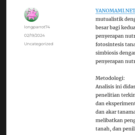
YANOMAMI.NE
mutualistik de
Author
longparrot74
besar bagi ked
Posted
02/19/2024
penyerapan nutri
on
Categories
Uncategorized
fotosintesis ta
simbiosis deng
penyerapan nutri
Metodologi:
Analisis ini did
penelitian terki
dan eksperiment
dan akar tanaman
melibatkan pen
tanah, dan peni