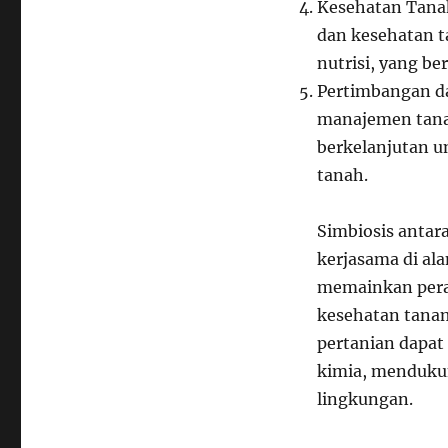
Kesehatan Tanah
dan kesehatan t
nutrisi, yang b
Pertimbangan d
manajemen tanah
berkelanjutan 
tanah.
Simbiosis antar
kerjasama di al
memainkan pera
kesehatan tanam
pertanian dapa
kimia, mendukun
lingkungan.