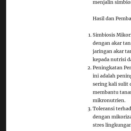
menjalin simbio
Hasil dan Pemb
Simbiosis Miko
dengan akar tan
jaringan akar t
kepada nutrisi d
Peningkatan Pen
ini adalah penin
sering kali sulit
membantu tanama
mikronutrien.
Toleransi terha
dengan mikoriz
stres lingkungan