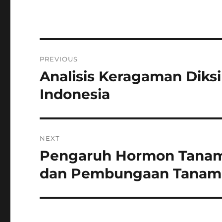
Navigasi
PREVIOUS
pos
Analisis Keragaman Diks
Previous
post:
Indonesia
NEXT
Pengaruh Hormon Tanam
Next
post:
dan Pembungaan Tanam