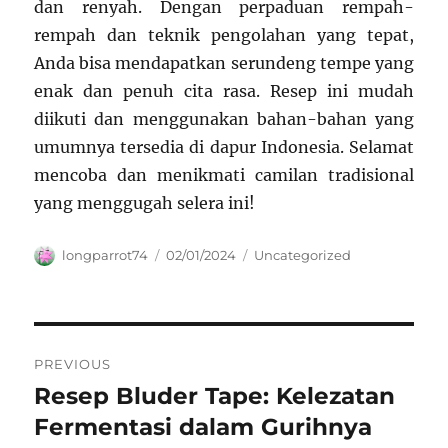
dan renyah. Dengan perpaduan rempah-
rempah dan teknik pengolahan yang tepat,
Anda bisa mendapatkan serundeng tempe yang
enak dan penuh cita rasa. Resep ini mudah
diikuti dan menggunakan bahan-bahan yang
umumnya tersedia di dapur Indonesia. Selamat
mencoba dan menikmati camilan tradisional
yang menggugah selera ini!
Author
Posted
Categories
longparrot74
02/01/2024
Uncategorized
on
Navigasi
PREVIOUS
pos
Resep Bluder Tape: Kelezatan
Previous
post:
Fermentasi dalam Gurihnya