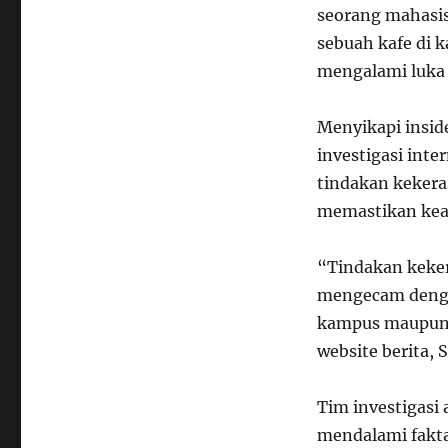
seorang mahasisw
sebuah kafe di 
mengalami luka 
Menyikapi insid
investigasi inte
tindakan keker
memastikan ke
“Tindakan kekera
mengecam denga
kampus maupun d
website berita, 
Tim investigasi
mendalami fakta