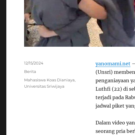
Posted
12/15/2024
yanomami.net
–
on
Categories
Berita
(Unsri) membent
Tags
Mahasiswa Koas Dianiaya
,
penganiayaan y
Universitas Sriwijaya
Luthfi (22) di s
terjadi pada Rab
jadwal piket ya
Dalam video yang 
seorang pria ber