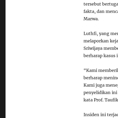
tersebut bertug
fakta, dan menca
Marwa.
Luthfi, yang me
melaporkan keja
Sriwijaya membe
berharap kasus i
“Kami memberika
berharap meninda
Kami juga mene
penyelidikan in
kata Prof. Taufi
Insiden ini terj