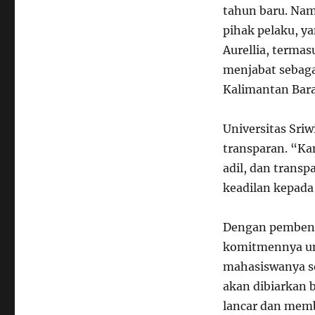
tahun baru. Nam
pihak pelaku, y
Aurellia, terma
menjabat sebaga
Kalimantan Barat
Universitas Sriw
transparan. “Ka
adil, dan trans
keadilan kepada 
Dengan pembentu
komitmennya un
mahasiswanya se
akan dibiarkan b
lancar dan memb