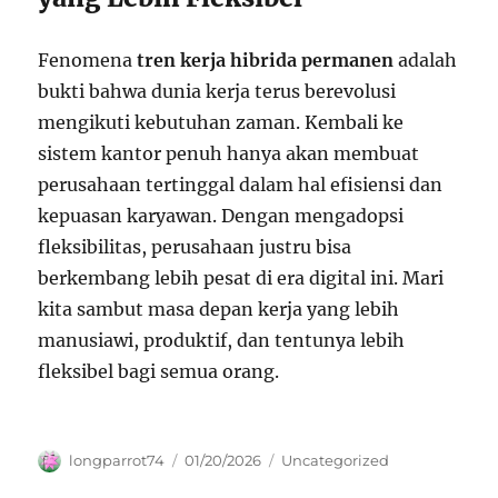
Fenomena
tren kerja hibrida permanen
adalah
bukti bahwa dunia kerja terus berevolusi
mengikuti kebutuhan zaman. Kembali ke
sistem kantor penuh hanya akan membuat
perusahaan tertinggal dalam hal efisiensi dan
kepuasan karyawan. Dengan mengadopsi
fleksibilitas, perusahaan justru bisa
berkembang lebih pesat di era digital ini. Mari
kita sambut masa depan kerja yang lebih
manusiawi, produktif, dan tentunya lebih
fleksibel bagi semua orang.
Author
Posted
Categories
longparrot74
01/20/2026
Uncategorized
on