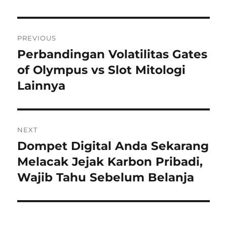
Navigasi
PREVIOUS
pos
Perbandingan Volatilitas Gates
Previous
post:
of Olympus vs Slot Mitologi
Lainnya
NEXT
Dompet Digital Anda Sekarang
Next
post:
Melacak Jejak Karbon Pribadi,
Wajib Tahu Sebelum Belanja